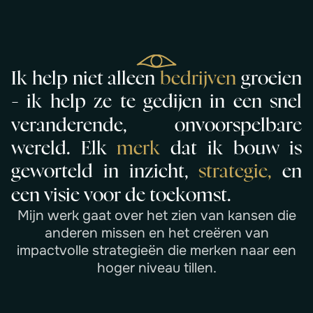
I
k
h
e
l
p
n
i
e
t
a
l
l
e
e
n
b
e
d
r
i
j
v
e
n
g
r
o
e
i
e
n
-
i
k
h
e
l
p
z
e
t
e
g
e
d
i
j
e
n
i
n
e
e
n
s
n
e
l
v
e
r
a
n
d
e
r
e
n
d
e
,
o
n
v
o
o
r
s
p
e
l
b
a
r
e
w
e
r
e
l
d
.
E
l
k
m
e
r
k
d
a
t
i
k
b
o
u
w
i
s
g
e
w
o
r
t
e
l
d
i
n
i
n
z
i
c
h
t
,
s
t
r
a
t
e
g
i
e
,
e
n
e
e
n
v
i
s
i
e
v
o
o
r
d
e
t
o
e
k
o
m
s
t
.
M
i
j
n
w
e
r
k
g
a
a
t
o
v
e
r
h
e
t
z
i
e
n
v
a
n
k
a
n
s
e
n
d
i
e
a
n
d
e
r
e
n
m
i
s
s
e
n
e
n
h
e
t
c
r
e
ë
r
e
n
v
a
n
i
m
p
a
c
t
v
o
l
l
e
s
t
r
a
t
e
g
i
e
ë
n
d
i
e
m
e
r
k
e
n
n
a
a
r
e
e
n
h
o
g
e
r
n
i
v
e
a
u
t
i
l
l
e
n
.