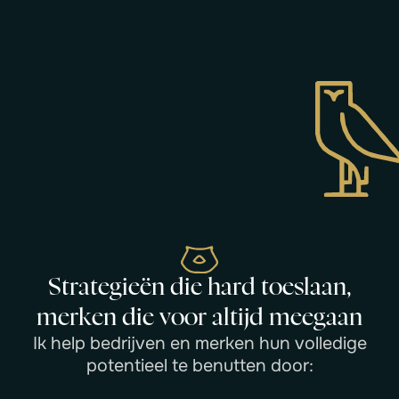
S
t
r
a
t
e
g
i
e
ë
n
d
i
e
h
a
r
d
t
o
e
s
l
a
a
n
,
m
e
r
k
e
n
d
i
e
v
o
o
r
a
l
t
i
j
d
m
e
e
g
a
a
n
I
k
h
e
l
p
b
e
d
r
i
j
v
e
n
e
n
m
e
r
k
e
n
h
u
n
v
o
l
l
e
d
i
g
e
p
o
t
e
n
t
i
e
e
l
t
e
b
e
n
u
t
t
e
n
d
o
o
r
: