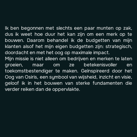
I
k
b
e
n
b
e
g
o
n
n
e
n
m
e
t
s
l
e
c
h
t
s
e
e
n
p
a
a
r
m
u
n
t
e
n
o
p
z
a
k
,
d
u
s
i
k
w
e
e
t
h
o
e
d
u
u
r
h
e
t
k
a
n
z
i
j
n
o
m
e
e
n
m
e
r
k
o
p
t
e
b
o
u
w
e
n
.
D
a
a
r
o
m
b
e
h
a
n
d
e
l
i
k
d
e
b
u
d
g
e
t
t
e
n
v
a
n
m
i
j
n
k
l
a
n
t
e
n
a
l
s
o
f
h
e
t
m
i
j
n
e
i
g
e
n
b
u
d
g
e
t
t
e
n
z
i
j
n
:
s
t
r
a
t
e
g
i
s
c
h
,
d
o
o
r
d
a
c
h
t
e
n
m
e
t
h
e
t
o
o
g
o
p
m
a
x
i
m
a
l
e
i
m
p
a
c
t
.
M
i
j
n
m
i
s
s
i
e
i
s
n
i
e
t
a
l
l
e
e
n
o
m
b
e
d
r
i
j
v
e
n
e
n
m
e
r
k
e
n
t
e
l
a
t
e
n
g
r
o
e
i
e
n
,
m
a
a
r
o
m
z
e
b
e
t
e
k
e
n
i
s
v
o
l
l
e
r
e
n
t
o
e
k
o
m
s
t
b
e
s
t
e
n
d
i
g
e
r
t
e
m
a
k
e
n
.
G
e
ï
n
s
p
i
r
e
e
r
d
d
o
o
r
h
e
t
O
o
g
v
a
n
O
s
i
r
i
s
,
e
e
n
s
y
m
b
o
o
l
v
a
n
w
i
j
s
h
e
i
d
,
i
n
z
i
c
h
t
e
n
v
i
s
i
e
,
g
e
l
o
o
f
i
k
i
n
h
e
t
b
o
u
w
e
n
v
a
n
s
t
e
r
k
e
f
u
n
d
a
m
e
n
t
e
n
d
i
e
v
e
r
d
e
r
r
e
i
k
e
n
d
a
n
d
e
o
p
p
e
r
v
l
a
k
t
e
.