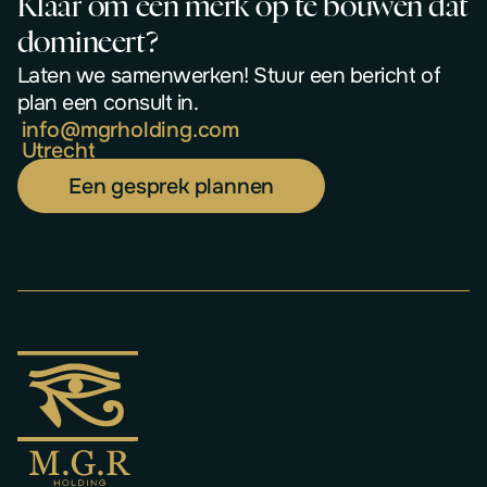
K
l
a
a
r
o
m
e
e
n
m
e
r
k
o
p
t
e
b
o
u
w
e
n
d
a
t
d
o
m
i
n
e
e
r
t
?
L
a
t
e
n
w
e
s
a
m
e
n
w
e
r
k
e
n
!
S
t
u
u
r
e
e
n
b
e
r
i
c
h
t
o
f
p
l
a
n
e
e
n
c
o
n
s
u
l
t
i
n
.
i
n
f
o
@
m
g
r
h
o
l
d
i
n
g
.
c
o
m
U
t
r
e
c
h
t
Een gesprek plannen