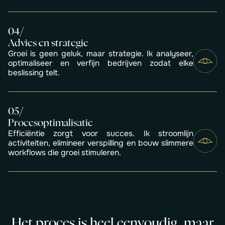
0
4
/
Advies en strategie
Groei is geen geluk, maar strategie. Ik analyseer,
optimaliseer en verfijn bedrijven zodat elke
beslissing telt.
0
5
/
Procesoptimalisatie
Efficiëntie zorgt voor succes. Ik stroomlijn
activiteiten, elimineer verspilling en bouw slimmere
workflows die groei stimuleren.
H
e
t
p
r
o
c
e
s
i
s
h
e
e
l
e
e
n
v
o
u
d
i
g
,
m
a
a
r